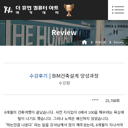
031-252-7277
08. 10.
08. 12.
수원캠퍼스 개강
(월)
/
(수)
로그인
회원가입
고객센터
Review
아카데미소개
커뮤니티
Review
인사말
시설안내
오시는길
공지사항
수강후기 |
BIM건축설계 양성과정
수강평
국비지원 무료교육
생성형AI
****
23,788회
실업자
6개월의 건축여행이 끝났습니다. 사전 지식없이 0에서 100을 채우려는 욕심에
탈이 나기도 했습니다. 그러나 노력은 배신하지 않았습니다.
BIM 건축설계 및 실내건축설계(캐드(CAD),맥스(MAX),레빗(REVIT))실무자 양성과정
'하는만큼 나온다' 라는 말을 강사님께서 많이 해주셨는데, 6개월이 지나서야