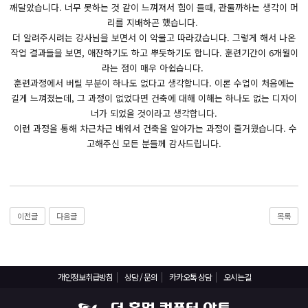
React, Veu 프레임워크 기반 프론트엔드 개발 양성 지원
깨달았습니다. 너무 못하는 것 같이 느껴져서 힘이 들때, 관둘까하는 생각이 머
리를 지배하곤 했습니다.
반응형/웹퍼블리셔/프론트엔드 웹개발자(웹디자인)
더 알려주시려는 강사님을 보면서 이 악물고 따라갔습니다. 그렇게 해서 나온
반응형/웹퍼블리셔/프론트엔드 웹개발자(웹디자인기능사 과정평가형)
작업 결과들을 보면, 애잔하기도 하고 뿌듯하기도 합니다. 훈련기간이 6개월이
자바(Java)기반 JSP/스프링 웹개발자(정보처리산업기사)(과정평가형)
라는 점이 매우 아쉽습니다.
훈련과정에서 버릴 부분이 하나도 없다고 생각합니다. 이론 수업이 처음에는
디지털컨버전스 자바(JAVA)개발자(전자정부 프레임워크/SPRING)
길게 느껴졌는데, 그 과정이 없었다면 건축에 대해 이해는 하나도 없는 디자이
전산세무회계 자격취득과정[전산회계1급/전산세무2급/FAT1급/TAT2급]
너가 되었을 것이라고 생각합니다.
이런 과정을 통해 차근차근 배워서 건축을 알아가는 과정이 즐거웠습니다. 수
컴퓨터활용능력2급(필기+실기) 및 ITQ자격증 취득(한글,엑셀,파워포인트)
고해주신 모든 분들께 감사드립니다.
전기기능사(필기+실기) 자격증 취득과정
직업상담사 2급 (필기+실기) 자격증 취득과정
재직자/일반
이전글
다음글
목록
포토샵 자격증 취득과정(GTQ1급)
일러스트 자격증 취득과정(GTQi 1급)
전산회계 1급 / FAT 1급 자격증 취득과정
개인정보취급방침
상담 / 문의
카카오톡 상담
오시는길
전산세무 2급 / TAT 2급 자격증 취득과정