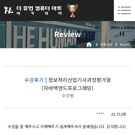
031-252-7277
08. 10.
08. 12.
수원캠퍼스 개강
(월)
/
(수)
로그인
회원가입
고객센터
Review
아카데미소개
커뮤니티
Review
인사말
시설안내
오시는길
공지사항
수강후기 |
정보처리산업기사과정평가형
(자바백앤드프로그래밍)
국비지원 무료교육
수강평
생성형AI
****
23,752회
실업자
BIM 건축설계 및 실내건축설계(캐드(CAD),맥스(MAX),레빗(REVIT))실무자 양성과정
수업을 잘 해주시고 이해해주기 쉽게해주셔서 잘배웠습니다. 감사합니다/