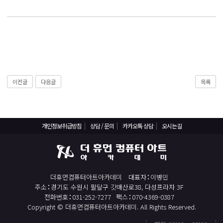
React, Veu 프레임워크 기반 프론트엔드 개발 양성 지원
반응형/웹퍼블리셔/프론트엔드 웹개발자(웹디자인)
반응형/웹퍼블리셔/프론트엔드 웹개발자(웹디자인기능사 과정평가형)
자바(Java)기반 JSP/스프링 웹개발자(정보처리산업기사)(과정평가형)
디지털컨버전스 자바(JAVA)개발자(전자정부 프레임워크/SPRING)
전산세무회계 자격취득과정[전산회계1급/전산세무2급/FAT1급/TAT2급]
이전글
다음글
목록
컴퓨터활용능력2급(필기+실기) 및 ITQ자격증 취득(한글,엑셀,파워포인트)
전기기능사(필기+실기) 자격증 취득과정
개인정보취급방침
상담 / 문의
카카오톡 상담
오시는길
직업상담사 2급 (필기+실기) 자격증 취득과정
재직자/일반
포토샵 자격증 취득과정(GTQ1급)
더휴먼컴퓨터아트아카데미
대표자
이병민
일러스트 자격증 취득과정(GTQi 1급)
주소
경기도 수원시 팔달구 갓매산로38, 다성프라자 3F
전화번호
031-252-7277
팩스
070-4369-0387
전산회계 1급 / FAT 1급 자격증 취득과정
Copyright © 더휴먼컴퓨터아트아카데미. All Rights Reserved.
전산세무 2급 / TAT 2급 자격증 취득과정