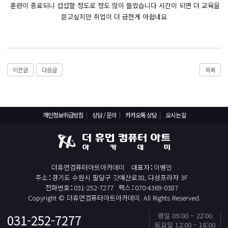
React, Veu 프레임워크 기반 프론트엔드 개발 양성 지원
훈련이 종료되니 섭섭할 정도로 정도 많이 들었습니다 시간이 되면 더 교육을
듣고싶지만 취업이 더 급한게 아쉽네요
반응형/웹퍼블리셔/프론트엔드 웹개발자(웹디자인)
반응형/웹퍼블리셔/프론트엔드 웹개발자(웹디자인기능사 과정평가형)
자바(Java)기반 JSP/스프링 웹개발자(정보처리산업기사)(과정평가형)
디지털컨버전스 자바(JAVA)개발자(전자정부 프레임워크/SPRING)
이전글
다음글
목록
전산세무회계 자격취득과정[전산회계1급/전산세무2급/FAT1급/TAT2급]
컴퓨터활용능력2급(필기+실기) 및 ITQ자격증 취득(한글,엑셀,파워포인트)
전기기능사(필기+실기) 자격증 취득과정
개인정보취급방침
상담 / 문의
카카오톡 상담
오시는길
직업상담사 2급 (필기+실기) 자격증 취득과정
재직자/일반
더휴먼컴퓨터아트아카데미
대표자
이병민
포토샵 자격증 취득과정(GTQ1급)
주소
경기도 수원시 팔달구 갓매산로38, 다성프라자 3F
일러스트 자격증 취득과정(GTQi 1급)
전화번호
031-252-7277
팩스
070-4369-0387
Copyright © 더휴먼컴퓨터아트아카데미. All Rights Reserved.
전산회계 1급 / FAT 1급 자격증 취득과정
평일 09:00 ~ 22:00
031-252-7277
TOP
전산세무 2급 / TAT 2급 자격증 취득과정
토요일 12:00 ~ 18:00