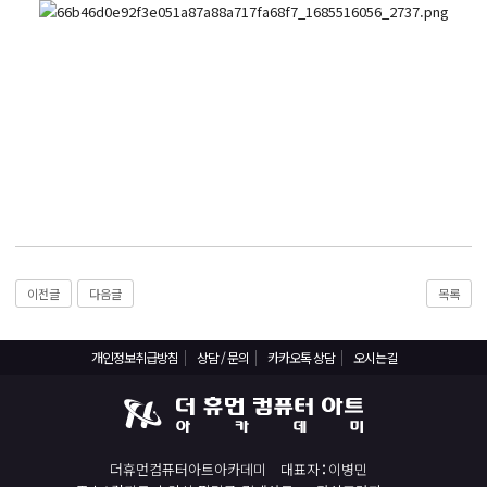
React, Veu 프레임워크 기반 프론트엔드 개발 양성 지원
반응형/웹퍼블리셔/프론트엔드 웹개발자(웹디자인)
반응형/웹퍼블리셔/프론트엔드 웹개발자(웹디자인기능사 과정평가형)
자바(Java)기반 JSP/스프링 웹개발자(정보처리산업기사)(과정평가형)
디지털컨버전스 자바(JAVA)개발자(전자정부 프레임워크/SPRING)
전산세무회계 자격취득과정[전산회계1급/전산세무2급/FAT1급/TAT2급]
컴퓨터활용능력2급(필기+실기) 및 ITQ자격증 취득(한글,엑셀,파워포인트)
전기기능사(필기+실기) 자격증 취득과정
직업상담사 2급 (필기+실기) 자격증 취득과정
이전글
다음글
목록
재직자/일반
개인정보취급방침
상담 / 문의
카카오톡 상담
오시는길
포토샵 자격증 취득과정(GTQ1급)
일러스트 자격증 취득과정(GTQi 1급)
전산회계 1급 / FAT 1급 자격증 취득과정
전산세무 2급 / TAT 2급 자격증 취득과정
더휴먼컴퓨터아트아카데미
대표자
이병민