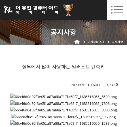
031-252-7277
08. 10.
08. 12.
수원캠퍼스 개강
(월)
/
(수)
로그인
회원가입
고객센터
공지사항
아카데미소개
아카데미소개
공지사항
인사말
시설안내
오시는길
실무에서 많이 사용하는 일러스트 단축키
공지사항
국비지원 무료교육
2023-05-31 16:03
7,473회
생성형AI
실업자
BIM 건축설계 및 실내건축설계(캐드(CAD),맥스(MAX),레빗(REVIT))실무자 양성과정