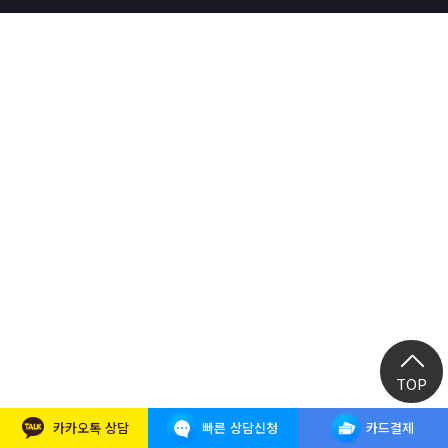
React, Veu 프레임워크 기반 프론트엔드 개발 양성 지원
반응형/웹퍼블리셔/프론트엔드 웹개발자(웹디자인)
반응형/웹퍼블리셔/프론트엔드 웹개발자(웹디자인기능사 과정평가형)
자바(Java)기반 JSP/스프링 웹개발자(정보처리산업기사)(과정평가형)
디지털컨버전스 자바(JAVA)개발자(전자정부 프레임워크/SPRING)
전산세무회계 자격취득과정[전산회계1급/전산세무2급/FAT1급/TAT2급]
컴퓨터활용능력2급(필기+실기) 및 ITQ자격증 취득(한글,엑셀,파워포인트)
전기기능사(필기+실기) 자격증 취득과정
직업상담사 2급 (필기+실기) 자격증 취득과정
재직자/일반
포토샵 자격증 취득과정(GTQ1급)
일러스트 자격증 취득과정(GTQi 1급)
TOP
전산회계 1급 / FAT 1급 자격증 취득과정
카카오톡 상담
빠른 상담신청
카드결제
전산세무 2급 / TAT 2급 자격증 취득과정