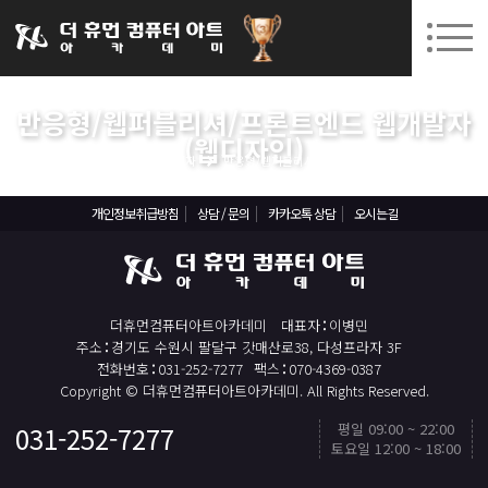
031-252-7277
08. 10.
08. 12.
수원캠퍼스 개강
(월)
/
(수)
로그인
회원가입
고객센터
반응형/웹퍼블리셔/프론트엔드 웹개발자
아카데미소개
(웹디자인)
실업자
반응형/웹퍼블리셔/프론트엔드 웹개발자(웹디자인)
인사말
시설안내
개인정보취급방침
상담 / 문의
카카오톡 상담
오시는길
오시는길
공지사항
국비지원 무료교육
더휴먼컴퓨터아트아카데미
대표자
이병민
주소
경기도 수원시 팔달구 갓매산로38, 다성프라자 3F
생성형AI
전화번호
031-252-7277
팩스
070-4369-0387
Copyright © 더휴먼컴퓨터아트아카데미. All Rights Reserved.
실업자
평일 09:00 ~ 22:00
031-252-7277
토요일 12:00 ~ 18:00
BIM 건축설계 및 실내건축설계(캐드(CAD),맥스(MAX),레빗(REVIT))실무자 양성과정