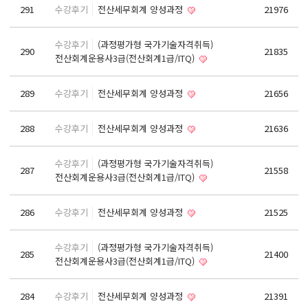
React, Veu 프레임워크 기반 프론트엔드 개발 양성 지원
291
수강후기
전산세무회계 양성과정
21976
반응형/웹퍼블리셔/프론트엔드 웹개발자(웹디자인)
수강후기
(과정평가형 국가기술자격취득)
반응형/웹퍼블리셔/프론트엔드 웹개발자(웹디자인기능사 과정평가형)
290
21835
전산회계운용사3급(전산회계1급/ITQ)
자바(Java)기반 JSP/스프링 웹개발자(정보처리산업기사)(과정평가형)
디지털컨버전스 자바(JAVA)개발자(전자정부 프레임워크/SPRING)
289
수강후기
전산세무회계 양성과정
21656
전산세무회계 자격취득과정[전산회계1급/전산세무2급/FAT1급/TAT2급]
288
수강후기
전산세무회계 양성과정
21636
컴퓨터활용능력2급(필기+실기) 및 ITQ자격증 취득(한글,엑셀,파워포인트)
전기기능사(필기+실기) 자격증 취득과정
수강후기
(과정평가형 국가기술자격취득)
287
21558
전산회계운용사3급(전산회계1급/ITQ)
직업상담사 2급 (필기+실기) 자격증 취득과정
재직자/일반
286
수강후기
전산세무회계 양성과정
21525
포토샵 자격증 취득과정(GTQ1급)
수강후기
(과정평가형 국가기술자격취득)
일러스트 자격증 취득과정(GTQi 1급)
285
21400
전산회계운용사3급(전산회계1급/ITQ)
전산회계 1급 / FAT 1급 자격증 취득과정
전산세무 2급 / TAT 2급 자격증 취득과정
284
수강후기
전산세무회계 양성과정
21391