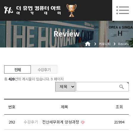
031-252-7277
08. 10.
08. 12.
수원캠퍼스 개강
(월)
/
(수)
로그인
회원가입
고객센터
Review
아카데미소개
커뮤니티
Review
인사말
시설안내
오시는길
전체
수강후기
공지사항
총
420
건의 게시물이 있습니다.
9 페이지
국비지원 무료교육
생성형AI
번호
제목
조회
실업자
292
수강후기
전산세무회계 양성과정
21994
BIM 건축설계 및 실내건축설계(캐드(CAD),맥스(MAX),레빗(REVIT))실무자 양성과정