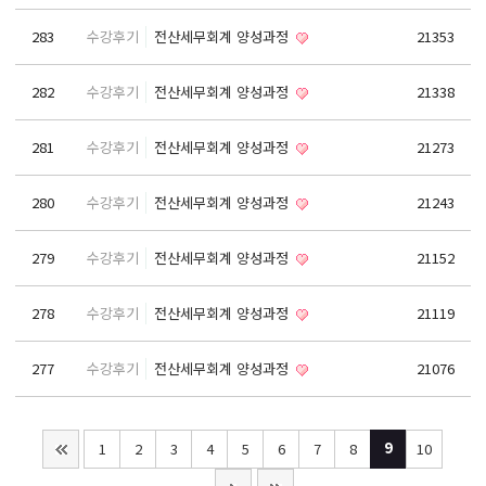
기초회계원리 및 전산회계2급 자격증 취득과정
283
수강후기
전산세무회계 양성과정
21353
ERP정보관리사(회계2급) / (인사2급) 자격증 취득과정
전산응용건축제도기능사(실기)
282
수강후기
전산세무회계 양성과정
21338
컴퓨터활용능력1급(컴활1급)
281
수강후기
전산세무회계 양성과정
21273
컴퓨터활용능력2급(엑셀실무)
ITQ(한글,엑셀,파워포인트)
280
수강후기
전산세무회계 양성과정
21243
실내·건축디자인 & 인테리어
파이썬 프로그래밍을 활용한 빅데이터 향상과정
279
수강후기
전산세무회계 양성과정
21152
프로그래밍 자바(JAVA) / 파이썬(Python)
278
수강후기
전산세무회계 양성과정
21119
유튜브(Youtube)크리에이터(영상편집,프리미어)
유튜브(YouTube)크리에이터(영상편집,애프터이펙트)
277
수강후기
전산세무회계 양성과정
21076
취업센터
취업 PROCESS
9
1
2
3
4
5
6
7
8
10
채용문의