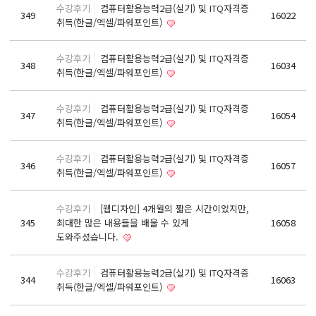
수강후기
컴퓨터활용능력2급(실기) 및 ITQ자격증
기초회계원리 및 전산회계2급 자격증 취득과정
349
16022
취득(한글/엑셀/파워포인트)
ERP정보관리사(회계2급) / (인사2급) 자격증 취득과정
전산응용건축제도기능사(실기)
수강후기
컴퓨터활용능력2급(실기) 및 ITQ자격증
348
16034
취득(한글/엑셀/파워포인트)
컴퓨터활용능력1급(컴활1급)
컴퓨터활용능력2급(엑셀실무)
수강후기
컴퓨터활용능력2급(실기) 및 ITQ자격증
347
16054
ITQ(한글,엑셀,파워포인트)
취득(한글/엑셀/파워포인트)
실내·건축디자인 & 인테리어
수강후기
컴퓨터활용능력2급(실기) 및 ITQ자격증
346
16057
파이썬 프로그래밍을 활용한 빅데이터 향상과정
취득(한글/엑셀/파워포인트)
프로그래밍 자바(JAVA) / 파이썬(Python)
수강후기
[웹디자인] 4개월의 짧은 시간이었지만,
유튜브(Youtube)크리에이터(영상편집,프리미어)
345
최대한 많은 내용들을 배울 수 있게
16058
유튜브(YouTube)크리에이터(영상편집,애프터이펙트)
도와주셨습니다.
취업센터
수강후기
컴퓨터활용능력2급(실기) 및 ITQ자격증
344
16063
취득(한글/엑셀/파워포인트)
취업 PROCESS
채용문의