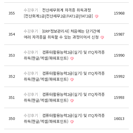
React, Veu 프레임워크 기반 프론트엔드 개발 양성 지원
수강후기
전산세무회계 자격증 취득과정
반응형/웹퍼블리셔/프론트엔드 웹개발자(웹디자인)
355
15968
[전산회계1급|전산세무2급/FAT1급|TAT2급]
반응형/웹퍼블리셔/프론트엔드 웹개발자(웹디자인기능사 과정평가형)
자바(Java)기반 JSP/스프링 웹개발자(정보처리산업기사)(과정평가형)
수강후기
[ERP정보관리사] 처음에는 단기간에
354
15987
여러 자격증을 취득할 수 있는 과정이어서 신청
디지털컨버전스 자바(JAVA)개발자(전자정부 프레임워크/SPRING)
전산세무회계 자격취득과정[전산회계1급/전산세무2급/FAT1급/TAT2급]
수강후기
컴퓨터활용능력2급(실기) 및 ITQ자격증
353
15990
컴퓨터활용능력2급(필기+실기) 및 ITQ자격증 취득(한글,엑셀,파워포인트)
취득(한글/엑셀/파워포인트)
전기기능사(필기+실기) 자격증 취득과정
수강후기
컴퓨터활용능력2급(실기) 및 ITQ자격증
352
15992
직업상담사 2급 (필기+실기) 자격증 취득과정
취득(한글/엑셀/파워포인트)
재직자/일반
수강후기
컴퓨터활용능력2급(실기) 및 ITQ자격증
351
15993
포토샵 자격증 취득과정(GTQ1급)
취득(한글/엑셀/파워포인트)
일러스트 자격증 취득과정(GTQi 1급)
수강후기
컴퓨터활용능력2급(실기) 및 ITQ자격증
전산회계 1급 / FAT 1급 자격증 취득과정
350
16013
취득(한글/엑셀/파워포인트)
전산세무 2급 / TAT 2급 자격증 취득과정