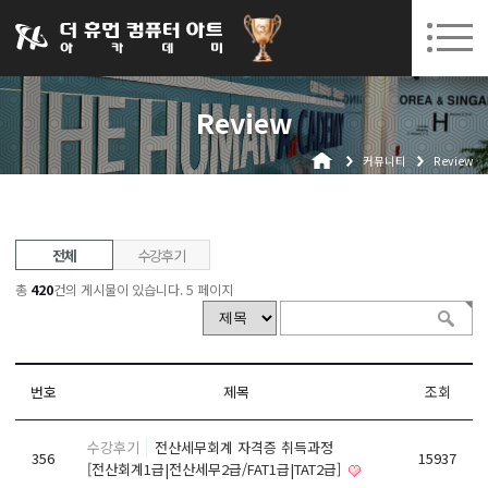
031-252-7277
08. 10.
08. 12.
수원캠퍼스 개강
(월)
/
(수)
로그인
회원가입
고객센터
Review
아카데미소개
커뮤니티
Review
인사말
시설안내
오시는길
전체
수강후기
공지사항
총
420
건의 게시물이 있습니다.
5 페이지
국비지원 무료교육
생성형AI
번호
제목
조회
실업자
수강후기
전산세무회계 자격증 취득과정
BIM 건축설계 및 실내건축설계(캐드(CAD),맥스(MAX),레빗(REVIT))실무자 양성과정
356
15937
[전산회계1급|전산세무2급/FAT1급|TAT2급]