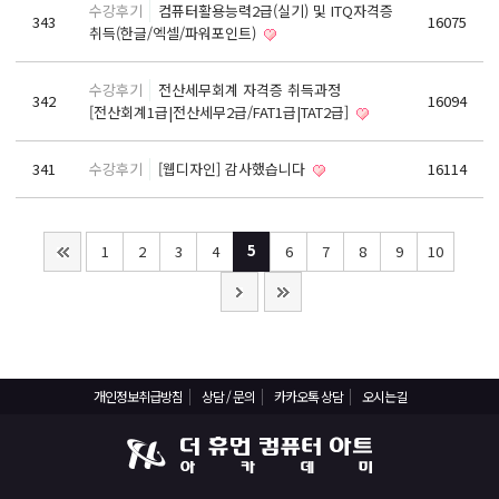
수강후기
컴퓨터활용능력2급(실기) 및 ITQ자격증
343
16075
구인의뢰 요청서
취득(한글/엑셀/파워포인트)
온라인상담
수강후기
전산세무회계 자격증 취득과정
342
16094
상담 / 문의
[전산회계1급|전산세무2급/FAT1급|TAT2급]
카카오톡 상담
341
수강후기
[웹디자인] 감사했습니다
16114
1:1 상담
5
1
2
3
4
6
7
8
9
10
개인정보취급방침
상담 / 문의
카카오톡 상담
오시는길