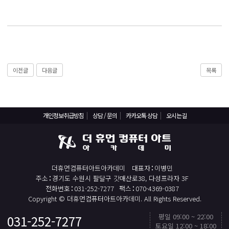
React, Veu 프레임워크 기반 프론트엔드 개발 양성 지원
반응형/웹퍼블리셔/프론트엔드 웹개발자(웹디자인)
반응형/웹퍼블리셔/프론트엔드 웹개발자(웹디자인기능사 과정평가형)
자바(Java)기반 JSP/스프링 웹개발자(정보처리산업기사)(과정평가형)
디지털컨버전스 자바(JAVA)개발자(전자정부 프레임워크/SPRING)
이전글
다음글
목록
전산세무회계 자격취득과정[전산회계1급/전산세무2급/FAT1급/TAT2급]
컴퓨터활용능력2급(필기+실기) 및 ITQ자격증 취득(한글,엑셀,파워포인트)
전기기능사(필기+실기) 자격증 취득과정
개인정보취급방침
상담 / 문의
카카오톡 상담
오시는길
직업상담사 2급 (필기+실기) 자격증 취득과정
재직자/일반
더휴먼컴퓨터아트아카데미
대표자
이병민
포토샵 자격증 취득과정(GTQ1급)
주소
경기도 수원시 팔달구 갓매산로38, 다성프라자 3F
일러스트 자격증 취득과정(GTQi 1급)
전화번호
031-252-7277
팩스
070-4369-0387
Copyright © 더휴먼컴퓨터아트아카데미. All Rights Reserved.
전산회계 1급 / FAT 1급 자격증 취득과정
평일 09:00 ~ 22:00
031-252-7277
TOP
전산세무 2급 / TAT 2급 자격증 취득과정
토요일 12:00 ~ 18:00