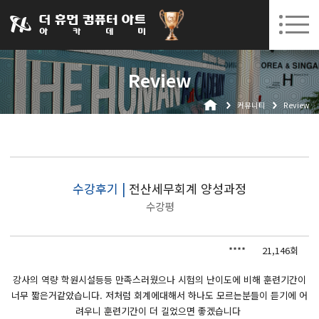
031-252-7277
08. 10.
08. 12.
수원캠퍼스 개강
(월)
/
(수)
로그인
회원가입
고객센터
Review
아카데미소개
커뮤니티
Review
인사말
시설안내
오시는길
공지사항
수강후기 |
전산세무회계 양성과정
수강평
국비지원 무료교육
생성형AI
****
21,146회
실업자
강사의 역량 학원시설등등 만족스러웠으나 시험의 난이도에 비해 훈련기간이
너무 짧은거같았습니다. 저처럼 회계에대해서 하나도 모르는분들이 듣기에 어
BIM 건축설계 및 실내건축설계(캐드(CAD),맥스(MAX),레빗(REVIT))실무자 양성과정
려우니 훈련기간이 더 길었으면 좋겠습니다