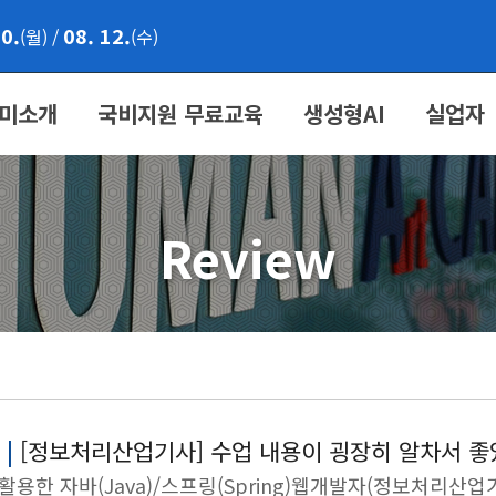
10.
08. 12.
(월)
/
(수)
미소개
국비지원 무료교육
생성형AI
실업자
Review
 |
[정보처리산업기사] 수업 내용이 굉장히 알차서 좋
t 활용한 자바(Java)/스프링(Spring)웹개발자(정보처리산업