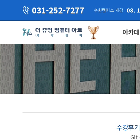
031-252-7277
08. 
수원캠퍼스 개강
아카데
수강후기
Gi