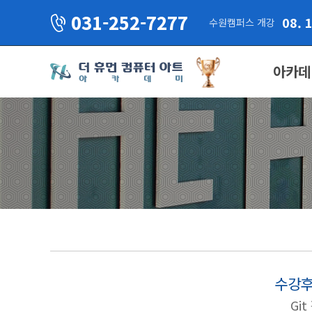
031-252-7277
08. 
수원캠퍼스 개강
아카데
수강후
Gi