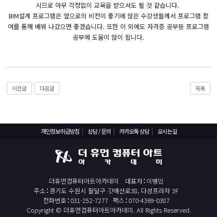
React, Veu 프레임워크 기반 프론트엔드 개발 양성 지원
시므로 아무 걱정없이 교육을 받으셔도 될 것 같습니다.
BIM설계 프로그램은 앞으로의 비전이 좋기에 많은 수강생들께서 프로그램 참
반응형/웹퍼블리셔/프론트엔드 웹개발자(웹디자인)
여를 통해 배워 나갔으면 좋겠습니다. 또한 이 외에도 자격증 공부등 프로그램
반응형/웹퍼블리셔/프론트엔드 웹개발자(웹디자인기능사 과정평가형)
공부에 도움이 많이 됩니다.
자바(Java)기반 JSP/스프링 웹개발자(정보처리산업기사)(과정평가형)
디지털컨버전스 자바(JAVA)개발자(전자정부 프레임워크/SPRING)
전산세무회계 자격취득과정[전산회계1급/전산세무2급/FAT1급/TAT2급]
이전글
다음글
목록
컴퓨터활용능력2급(필기+실기) 및 ITQ자격증 취득(한글,엑셀,파워포인트)
전기기능사(필기+실기) 자격증 취득과정
직업상담사 2급 (필기+실기) 자격증 취득과정
개인정보취급방침
상담 / 문의
카카오톡 상담
오시는길
재직자/일반
포토샵 자격증 취득과정(GTQ1급)
일러스트 자격증 취득과정(GTQi 1급)
더휴먼컴퓨터아트아카데미
대표자
이병민
주소
경기도 수원시 팔달구 갓매산로38, 다성프라자 3F
전산회계 1급 / FAT 1급 자격증 취득과정
전화번호
031-252-7277
팩스
070-4369-0387
전산세무 2급 / TAT 2급 자격증 취득과정
Copyright © 더휴먼컴퓨터아트아카데미. All Rights Reserved.