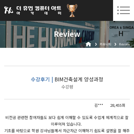
031-252-7277
08. 10.
08. 12.
수원캠퍼스 개강
(월)
/
(수)
로그인
회원가입
고객센터
Review
아카데미소개
커뮤니티
Review
인사말
시설안내
오시는길
공지사항
수강후기 |
BIM건축설계 양성과정
수강평
국비지원 무료교육
생성형AI
김***
28,455회
실업자
비전공 관련한 참여자들도 보다 쉽게 이해할 수 있도록 수업게 체계적으로 잘
이루어져 있습니다.
BIM 건축설계 및 실내건축설계(캐드(CAD),맥스(MAX),레빗(REVIT))실무자 양성과정
기초를 바탕으로 학원 강사님들께서 차근차근 이해하기 쉽도록 설명을 잘 해주