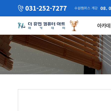
031-252-7277
08. 
수원캠퍼스 개강
아카데