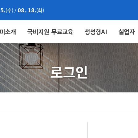
05.
08. 18.
(수)
/
(화)
미소개
국비지원 무료교육
생성형AI
실업자
로그인